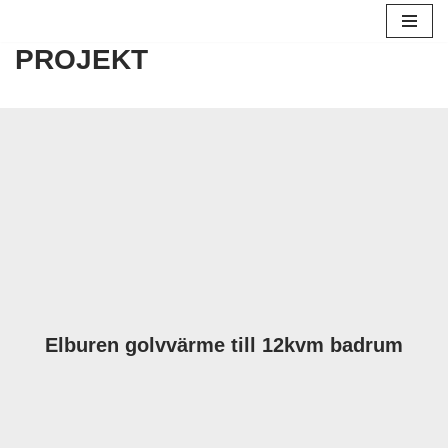
PROJEKT
Hoppa
till
innehåll
Elburen golvvärme till 12kvm badrum